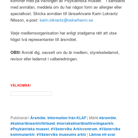
kommer med på visningen av Psykiatriska museet. I samband
med anmälan, meddela om du har någon form av allergier eller
specialkost. Skicka anmälan till länsarkivarie Karin Lokrantz
Nilsson, e-post:
karin.lokrantz@oskarhamn.se
Varje medlemsorganisation har enligt stadgarna rätt att utse
högst två representanter till årsmötet.
OBS!
Anmäl dig, oavsett om du är medlem, styrelseledamot,
revisor eller ledamot i valberedningen.
VÄLKOMNA!
Publicerat i
Årsmöte
,
Information från KLAF
|
Märkt
#årsmöte
,
#kalmarlänsarkivförbund
,
#norrakalmarlänsföreningsarkiv
,
#Psykiatriska museet
,
#Västerviks Arkivcentrum
,
#Västerviks
kommunarkiv
,
#Västerviks museums arkiv
|
Lämna ett svar