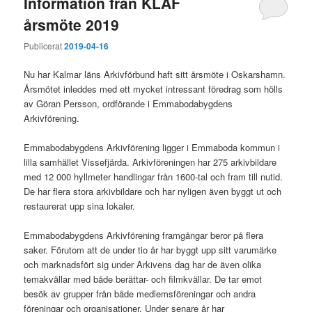
Information från KLAF
årsmöte 2019
Publicerat
2019-04-16
Nu har Kalmar läns Arkivförbund haft sitt årsmöte i Oskarshamn.
Årsmötet inleddes med ett mycket intressant föredrag som hölls
av Göran Persson, ordförande i Emmabodabygdens
Arkivförening.
Emmabodabygdens Arkivförening ligger i Emmaboda kommun i
lilla samhället Vissefjärda. Arkivföreningen har 275 arkivbildare
med 12 000 hyllmeter handlingar från 1600-tal och fram till nutid.
De har flera stora arkivbildare och har nyligen även byggt ut och
restaurerat upp sina lokaler.
Emmabodabygdens Arkivförening framgångar beror på flera
saker. Förutom att de under tio år har byggt upp sitt varumärke
och marknadsfört sig under Arkivens dag har de även olika
temakvällar med både berättar- och filmkvällar. De tar emot
besök av grupper från både medlemsföreningar och andra
föreningar och organisationer. Under senare år har