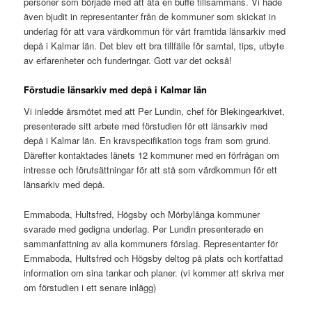
personer som började med att äta en buffé tillsammans. Vi hade
även bjudit in representanter från de kommuner som skickat in
underlag för att vara värdkommun för vårt framtida länsarkiv med
depå i Kalmar län. Det blev ett bra tillfälle för samtal, tips, utbyte
av erfarenheter och funderingar. Gott var det också!
Förstudie länsarkiv med depå i Kalmar län
Vi inledde årsmötet med att Per Lundin, chef för Blekingearkivet,
presenterade sitt arbete med förstudien för ett länsarkiv med
depå i Kalmar län. En kravspecifikation togs fram som grund.
Därefter kontaktades länets 12 kommuner med en förfrågan om
intresse och förutsättningar för att stå som värdkommun för ett
länsarkiv med depå.
Emmaboda, Hultsfred, Högsby och Mörbylånga kommuner
svarade med gedigna underlag. Per Lundin presenterade en
sammanfattning av alla kommuners förslag. Representanter för
Emmaboda, Hultsfred och Högsby deltog på plats och kortfattad
information om sina tankar och planer. (vi kommer att skriva mer
om förstudien i ett senare inlägg)