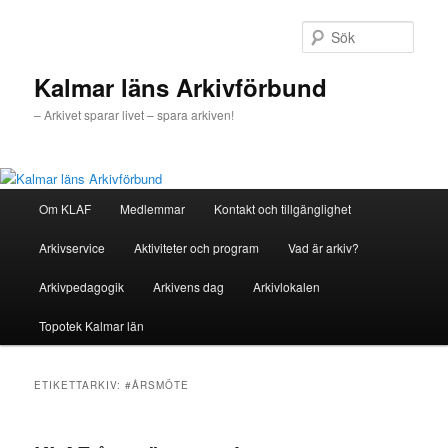
Hoppa
Hoppa
till
till
Sök
primärt
sekundärt
innehåll
innehåll
Kalmar läns Arkivförbund
– Arkivet sparar livet – spara arkiven!
Huvudmeny
Om KLAF
Medlemmar
Kontakt och tillgänglighet
Arkivservice
Aktiviteter och program
Vad är arkiv?
Arkivpedagogik
Arkivens dag
Arkivlokalen
Topotek Kalmar län
ETIKETTARKIV:
#ÅRSMÖTE