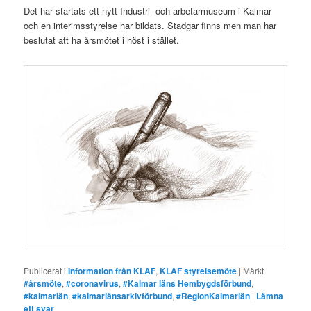
Det har startats ett nytt Industri- och arbetarmuseum i Kalmar
och en interimsstyrelse har bildats. Stadgar finns men man har
beslutat att ha årsmötet i höst i stället.
Publicerat i
Information från KLAF
,
KLAF styrelsemöte
|
Märkt
#årsmöte
,
#coronavirus
,
#Kalmar läns Hembygdsförbund
,
#kalmarlän
,
#kalmarlänsarkivförbund
,
#RegionKalmarlän
|
Lämna
ett svar