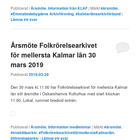
Publicerat i
Årsmöte
,
Information från KLAF
|
Märkt
#årsmöte
,
#Emmabodabygdens Arkivförening
,
#kalmarlänsarkivförbund
|
Lämna ett svar
Årsmöte Folkrörelsearkivet
för mellersta Kalmar län 30
mars 2019
Publicerat
2019-03-28
Den 30 mars kl.11.00 har Folkrörelsearkivet för mellersta Kalmar
län sitt årsmöte i Oskarshamns Kulturhus med start klockan
11.00. Lokal, rummet bredvid entrén.
Publicerat i
Årsmöte
,
Information medlemmar
|
Märkt
#årsmöte
,
#enskildaarkiv
,
#FolkrörelsearkivetförmellerstaKalmarlän
,
#föreningsarkiv
|
Lämna ett svar