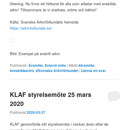
förening. Nu finns ett förbund för alla som arbetar med enskilda
arkiv! Tillsammans är vi starkare, större och bättre!”
Källa: Svenska Arkivförbundets hemsida
https://arkivforbundet.se/
Bild: Exempel på enskilt arkiv
Publicerat i
Årsmöte
,
Externt möte
|
Märkt
#årsmöte
,
#enskildaarkiv
,
#Svenska Arkivförbundet
|
Lämna ett svar
KLAF styrelsemöte 25 mars
2020
Publicerat
2020-03-27
KLAF genomförde sitt styrelsemöte i veckan även efter de