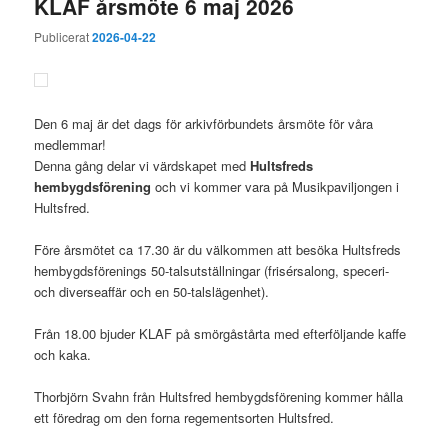
KLAF årsmöte 6 maj 2026
Publicerat
2026-04-22
Den 6 maj är det dags för arkivförbundets årsmöte för våra
medlemmar!
Denna gång delar vi värdskapet med
Hultsfreds
hembygdsförening
och vi kommer vara på Musikpaviljongen i
Hultsfred.
Före årsmötet ca 17.30 är du välkommen att besöka Hultsfreds
hembygdsförenings 50-talsutställningar (frisérsalong, speceri-
och diverseaffär och en 50-talslägenhet).
Från 18.00 bjuder KLAF på smörgåstårta med efterföljande kaffe
och kaka.
Thorbjörn Svahn från Hultsfred hembygdsförening kommer hålla
ett föredrag om den forna regementsorten Hultsfred.