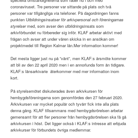
speciella omständigheterna som råder nu i och med
coronaviruset. Tre personer var sittande på plats och två
personer var tillgängliga via telefoner. På dagordningen fanns
punkten U
tbildningsinsatser för arkivpersonal och föreningarnas
styrelser
med, som avser den utbildningsinsats som
arkivförbundet nu förbereder sig inför. KLAF arbetar aktivt med
frågan och avser att under våren skicka in en ansökan om
projektmedel till Region Kalmar län.Mer information kommer!
Det mesta ligger just nu på ”vänt”, men KLAF:s årsmöte kommer
att bli av den 22 april 2020 men i en annorlunda form än tidigare.
KLAF:s länsarkivarie återkommer med mer information inom
kort.
På styrelsemötet diskuterades även arkivkursen för
hembygdsföreningarna som genomfördes den 27 februari 2020.
Arkivkursen var mycket populär och tyvärr fick inte alla plats
denna gång. KLAF tillsammans med hembygdsrörelsen arbetar
gemensamt för att fler personer från hembygdsrörelsen ska få gå
arkivkursen i höst. Det ligger också i KLAF:s intresse att erbjuda
arkivkurser för förbundets övriga medlemmar.