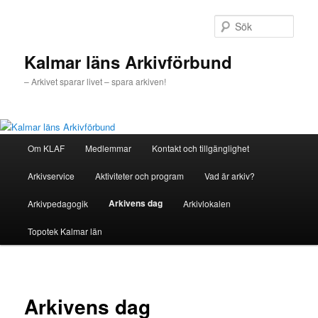
Hoppa
till
Sök
primärt
innehåll
Kalmar läns Arkivförbund
– Arkivet sparar livet – spara arkiven!
Huvudmeny
Om KLAF
Medlemmar
Kontakt och tillgänglighet
Arkivservice
Aktiviteter och program
Vad är arkiv?
Arkivens dag
Arkivpedagogik
Arkivlokalen
Topotek Kalmar län
Arkivens dag