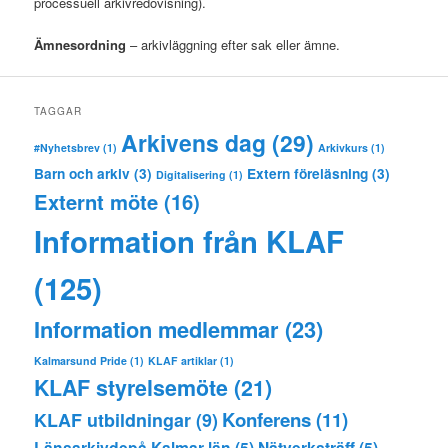
processuell arkivredovisning).
Ämnesordning
– arkivläggning efter sak eller ämne.
TAGGAR
Arkivens dag
(29)
#Nyhetsbrev
(1)
Arkivkurs
(1)
Barn och arkiv
(3)
Extern föreläsning
(3)
Digitalisering
(1)
Externt möte
(16)
Information från KLAF
(125)
Information medlemmar
(23)
Kalmarsund Pride
(1)
KLAF artiklar
(1)
KLAF styrelsemöte
(21)
Konferens
(11)
KLAF utbildningar
(9)
Länsarkivdepå Kalmar län
(5)
Nätverksträff
(5)