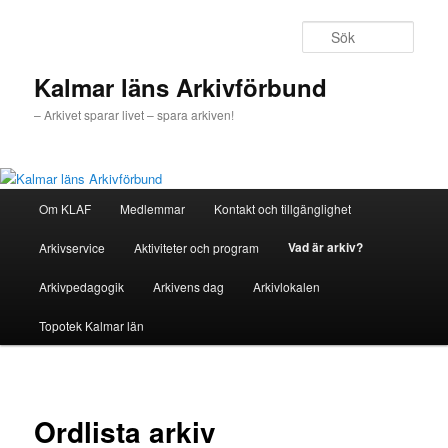
Hoppa
till
Sök
primärt
innehåll
Kalmar läns Arkivförbund
– Arkivet sparar livet – spara arkiven!
Huvudmeny
Om KLAF
Medlemmar
Kontakt och tillgänglighet
Vad är arkiv?
Arkivservice
Aktiviteter och program
Arkivpedagogik
Arkivens dag
Arkivlokalen
Topotek Kalmar län
Ordlista arkiv