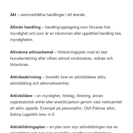
Akt
– sammanhållna handlingar i ett ärende.
Allmän handling
– handling/upptagning som förvaras hos
myndighet och som är en inkommen eller upprättad handling hos
myndigheten.
Allmänna arkivschemat
– förteckningsplan med en fast
huvudavdelning efter vilken arkivet struktureras, ordnas och
förtecknas.
Arkivbeskrivning
– översikt över en arkivbildares arkiv,
arkivbildning och arkivverksamhet.
Arkivbildare
– en myndighet, företag, förening, annan
organisatorisk enhet eller enskild person genom vars verksamhet
ett arkiv uppstår. Exempel på personarkiv; Olof Palmes arkiv,
Selma Lagerlöfs brev m.fl.
Arkivbildningsplan
– en plan som styr arkivbildningen hos en
arkivbildare och som kan innehålla uppgifter om databärare,