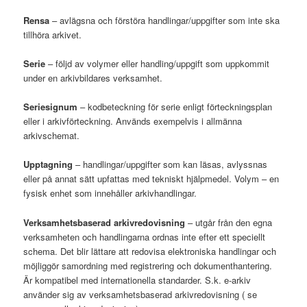
Rensa
– avlägsna och förstöra handlingar/uppgifter som inte ska
tillhöra arkivet.
Serie
– följd av volymer eller handling/uppgift som uppkommit
under en arkivbildares verksamhet.
Seriesignum
– kodbeteckning för serie enligt förteckningsplan
eller i arkivförteckning. Används exempelvis i allmänna
arkivschemat.
Upptagning
– handlingar/uppgifter som kan läsas, avlyssnas
eller på annat sätt upfattas med tekniskt hjälpmedel. Volym – en
fysisk enhet som innehåller arkivhandlingar.
Verksamhetsbaserad arkivredovisning
– utgår från den egna
verksamheten och handlingarna ordnas inte efter ett speciellt
schema. Det blir lättare att redovisa elektroniska handlingar och
möjliggör samordning med registrering och dokumenthantering.
Är kompatibel med internationella standarder. S.k. e-arkiv
använder sig av verksamhetsbaserad arkivredovisning ( se