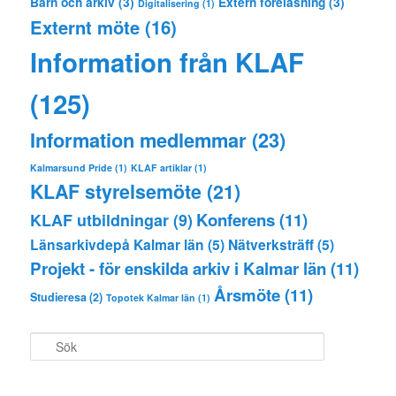
Barn och arkiv
(3)
Extern föreläsning
(3)
Digitalisering
(1)
Externt möte
(16)
Information från KLAF
(125)
Information medlemmar
(23)
Kalmarsund Pride
(1)
KLAF artiklar
(1)
KLAF styrelsemöte
(21)
Konferens
(11)
KLAF utbildningar
(9)
Länsarkivdepå Kalmar län
(5)
Nätverksträff
(5)
Projekt - för enskilda arkiv i Kalmar län
(11)
Årsmöte
(11)
Studieresa
(2)
Topotek Kalmar län
(1)
S
ö
k