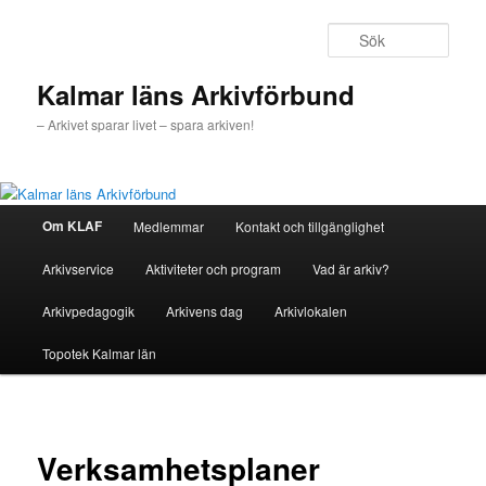
Hoppa
till
Sök
primärt
innehåll
Kalmar läns Arkivförbund
– Arkivet sparar livet – spara arkiven!
Huvudmeny
Om KLAF
Medlemmar
Kontakt och tillgänglighet
Arkivservice
Aktiviteter och program
Vad är arkiv?
Arkivpedagogik
Arkivens dag
Arkivlokalen
Topotek Kalmar län
Verksamhetsplaner