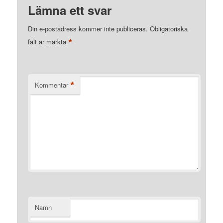
Lämna ett svar
Din e-postadress kommer inte publiceras.
Obligatoriska
*
fält är märkta
*
Kommentar
Namn