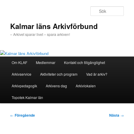
Hoppa
till
Sök
primärt
innehåll
Kalmar läns Arkivförbund
– Arkivet sparar livet – spara arkiven!
Huvudmeny
Om KLAF
Medlemmar
Kontakt och tillgänglighet
Arkivservice
Aktiviteter och program
Vad är arkiv?
Arkivpedagogik
Arkivens dag
Arkivlokalen
Topotek Kalmar län
Inläggsnavigering
←
Föregående
Nästa
→