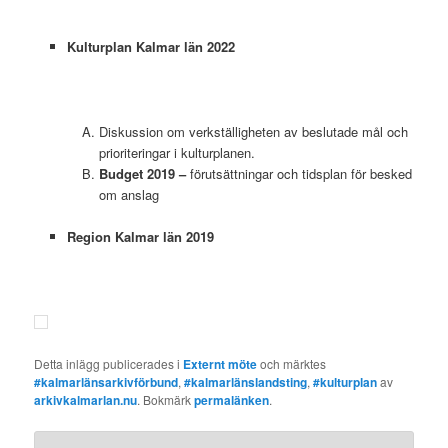
Kulturplan Kalmar län 2022
Diskussion om verkställigheten av beslutade mål och
prioriteringar i kulturplanen.
Budget 2019 –
förutsättningar och tidsplan för besked
om anslag
Region Kalmar län 2019
Detta inlägg publicerades i
Externt möte
och märktes
#kalmarlänsarkivförbund
,
#kalmarlänslandsting
,
#kulturplan
av
arkivkalmarlan.nu
. Bokmärk
permalänken
.