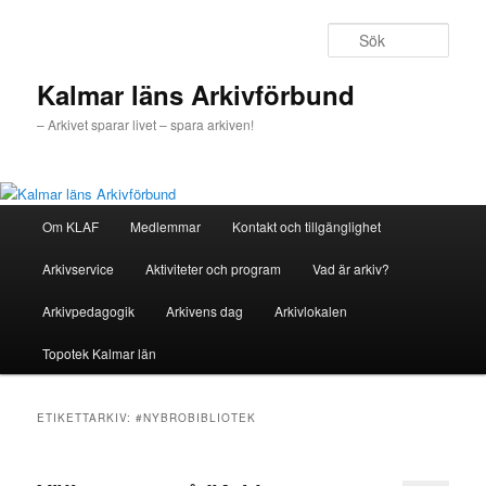
Hoppa
Hoppa
till
till
Sök
primärt
sekundärt
innehåll
innehåll
Kalmar läns Arkivförbund
– Arkivet sparar livet – spara arkiven!
Huvudmeny
Om KLAF
Medlemmar
Kontakt och tillgänglighet
Arkivservice
Aktiviteter och program
Vad är arkiv?
Arkivpedagogik
Arkivens dag
Arkivlokalen
Topotek Kalmar län
ETIKETTARKIV:
#NYBROBIBLIOTEK