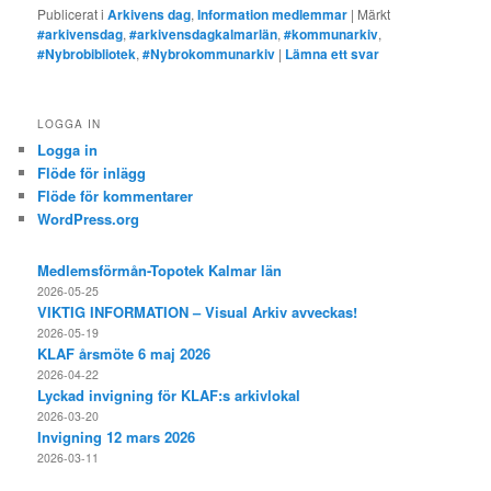
Publicerat i
Arkivens dag
,
Information medlemmar
|
Märkt
#arkivensdag
,
#arkivensdagkalmarlän
,
#kommunarkiv
,
#Nybrobibliotek
,
#Nybrokommunarkiv
|
Lämna ett svar
LOGGA IN
Logga in
Flöde för inlägg
Flöde för kommentarer
WordPress.org
Medlemsförmån-Topotek Kalmar län
2026-05-25
VIKTIG INFORMATION – Visual Arkiv avveckas!
2026-05-19
KLAF årsmöte 6 maj 2026
2026-04-22
Lyckad invigning för KLAF:s arkivlokal
2026-03-20
Invigning 12 mars 2026
2026-03-11