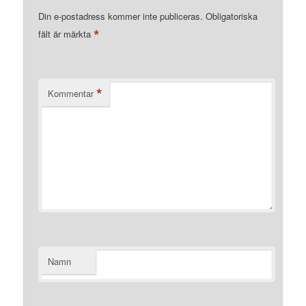
Din e-postadress kommer inte publiceras.
Obligatoriska
*
fält är märkta
*
Kommentar
Namn