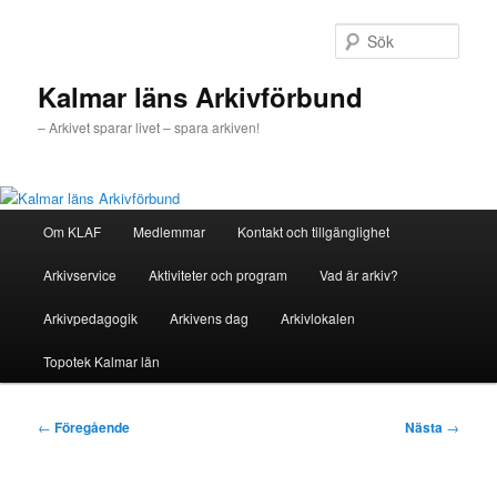
Hoppa
till
Sök
primärt
innehåll
Kalmar läns Arkivförbund
– Arkivet sparar livet – spara arkiven!
Huvudmeny
Om KLAF
Medlemmar
Kontakt och tillgänglighet
Arkivservice
Aktiviteter och program
Vad är arkiv?
Arkivpedagogik
Arkivens dag
Arkivlokalen
Topotek Kalmar län
Inläggsnavigering
←
Föregående
Nästa
→