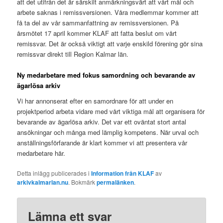
att det utifrån det är särskilt anmärkningsvärt att vårt mål och
arbete saknas i remissversionen. Våra medlemmar kommer att
få ta del av vår sammanfattning av remissversionen. På
årsmötet 17 april kommer KLAF att fatta beslut om vårt
remissvar. Det är också viktigt att varje enskild förening gör sina
remissvar direkt till Region Kalmar län.
Ny medarbetare med fokus samordning och bevarande av
ägarlösa arkiv
Vi har annonserat efter en samordnare för att under en
projektperiod arbeta vidare med vårt viktiga mål att organisera för
bevarande av ägarlösa arkiv. Det var ett oväntat stort antal
ansökningar och många med lämplig kompetens. När urval och
anställningsförfarande är klart kommer vi att presentera vår
medarbetare här.
Detta inlägg publicerades i
Information från KLAF
av
arkivkalmarlan.nu
. Bokmärk
permalänken
.
Lämna ett svar