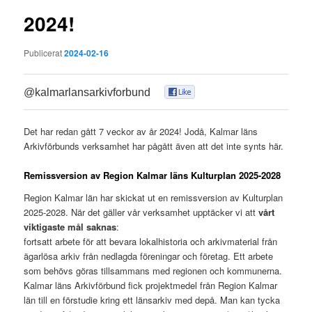
2024!
Publicerat
2024-02-16
@kalmarlansarkivforbund
0
Det har redan gått 7 veckor av år 2024! Jodå, Kalmar läns
Arkivförbunds verksamhet har pågått även att det inte synts här.
Remissversion av Region Kalmar läns Kulturplan 2025-2028
Region Kalmar län har skickat ut en remissversion av Kulturplan
2025-2028. När det gäller vår verksamhet upptäcker vi att
vårt
viktigaste mål saknas
:
fortsatt arbete för att bevara lokalhistoria och arkivmaterial från
ägarlösa arkiv från nedlagda föreningar och företag. Ett arbete
som behövs göras tillsammans med regionen och kommunerna.
Kalmar läns Arkivförbund fick projektmedel från Region Kalmar
län till en förstudie kring ett länsarkiv med depå. Man kan tycka